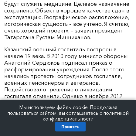
будут служить медицине. Целевое назначение
сохранено. Объект в хорошем качестве сдан в
эксплуатацию. Географическое расположение,
историческая сущность – все учтено. Я считаю,
очень хороший проект», – заявил президент
Татарстана Рустам Минниханов.
Казанский военный госпиталь построен в
начале 19 века. В 2010 году министр обороны
Анатолий Сердюков подписал приказ о
расформировании учреждения. После этого
начались протесты сотрудников госпиталя,
военных пенсионеров и ветеранов.
Подействовало: решение о ликвидации
госпиталя отменили. Однако в ноябре 2012
года учреждение все же закрыли. В 2016-м
Мы используем файлы cookie. Продолжая
здания перешли в управление КФУ.
пользоваться сайтом, вы соглашаетесь с политикой
конфиденциальности
На полную реконструкцию и оснащение
Принять
исторического объекта ушло почти 400 000 000
рублей, сообщает пресс-служба президента