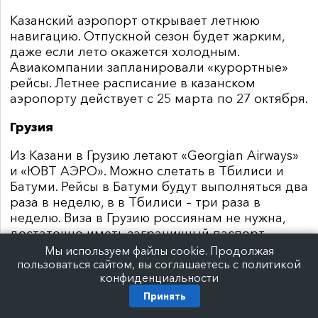
Казанский аэропорт открывает летнюю
навигацию. Отпускной сезон будет жарким,
даже если лето окажется холодным.
Авиакомпании запланировали «курортные»
рейсы. Летнее расписание в казанском
аэропорту действует с 25 марта по 27 октября.
Грузия
Из Казани в Грузию летают «Georgian Airways»
и «ЮВТ АЭРО». Можно слетать в Тбилиси и
Батуми. Рейсы в Батуми будут выполняться два
раза в неделю, в в Тбилиси – три раза в
неделю. Виза в Грузию россиянам не нужна,
достаточно иметь заграничный паспорт.
Мы используем файлы cookie. Продолжая
Италия
пользоваться сайтом, вы соглашаетесь с политикой
конфиденциальности
«Уральские авиалинии» планируют возить
Принять
казанцев в итальянскую Болонью. Перелеты