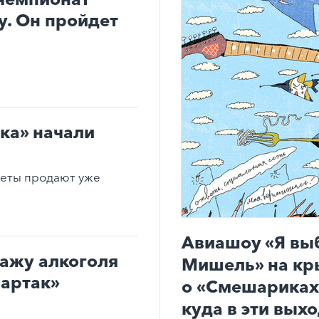
. Он пройдет
ка» начали
леты продают уже
Авиашоу «Я вы
дажу алкоголя
Мишель» на кр
партак»
о «Смешариках»
куда в эти вых