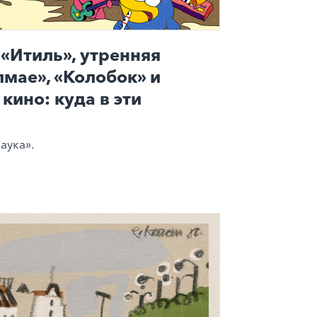
«Итиль», утренняя
лмае», «Колобок» и
кино: куда в эти
аука».