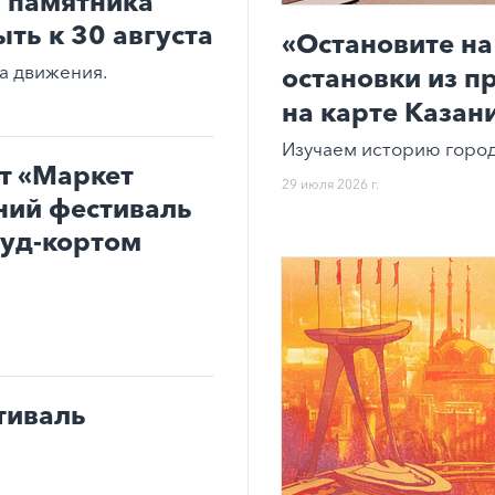
 памятника
ть к 30 августа
«Остановите на
ма движения.
остановки из п
на карте Казан
Изучаем историю город
т «Маркет
29 июля 2026 г.
ний фестиваль
фуд-кортом
тиваль