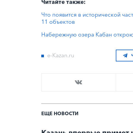
Читайте также:
Что появится в исторической част
11 объектов
Набережную озера Кабан открою
e-Kazan.ru
ЕЩЕ НОВОСТИ
Казань впервые примет 