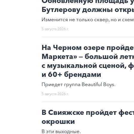
Обновленную площадь у
Бутлерову должны откры
Изменится не только сквер, но и схе
5 августа 2026 г.
На Черном озере пройде
Маркета» — большой лет
с музыкальной сценой, 
и 60+ брендами
Приедет группа Beautiful Boys.
5 августа 2026 г.
В Свияжске пройдет фес
окрошки
В эти выходные.