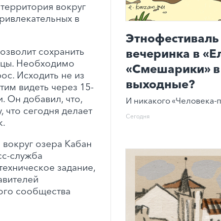
 территория вокруг
привлекательных в
Этнофестиваль 
позволит сохранить
вечеринка в «Е
ицы. Необходимо
«Смешарики» в 
ос. Исходить не из
выходные?
хотим видеть через 15-
и. Он добавил, что,
И никакого «Человека-п
, что сегодня делает
Сегодня
к.
 вокруг озера Кабан
сс-служба
техническое задание,
авителей
ого сообщества