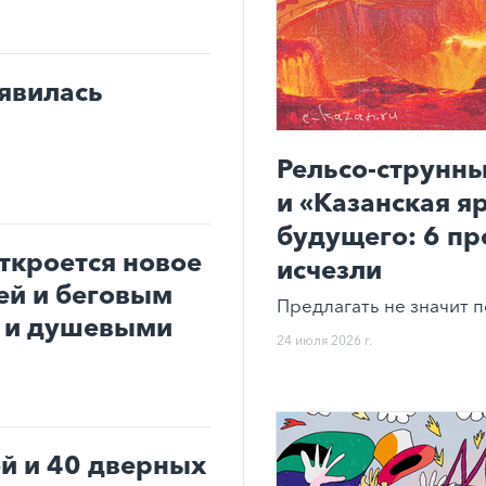
оявилась
Рельсо-струнны
и «Казанская я
будущего: 6 пр
ткроется новое
исчезли
ей и беговым
Предлагать не значит п
и и душевыми
24 июля 2026 г.
ей и 40 дверных