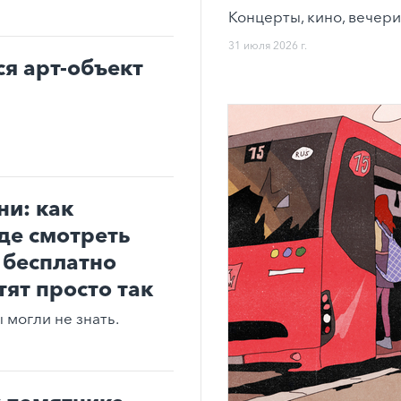
Концерты, кино, вечери
31 июля 2026 г.
ся арт-объект
ни: как
где смотреть
 бесплатно
тят просто так
могли не знать.