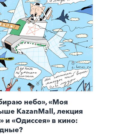
бираю небо», «Моя
ыше KazanMall, лекция
 и «Одиссея» в кино:
одные?