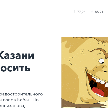
$
77,96
€
88,91
Казани
носить
градостроительного
 озера Кабан. По
инниханова,