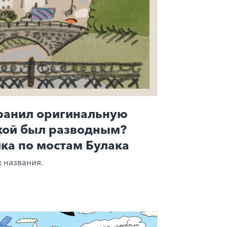
хранил оригинальную
акой был разводным?
ка по мостам Булака
 названия.