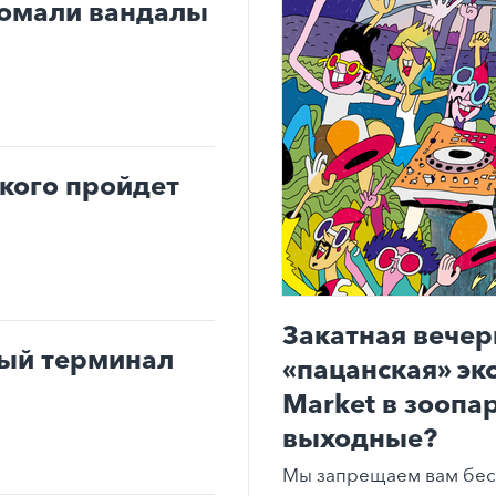
ломали вандалы
ького пройдет
Закатная вечер
вый терминал
«пацанская» эк
Market в зоопар
выходные?
Мы запрещаем вам бес