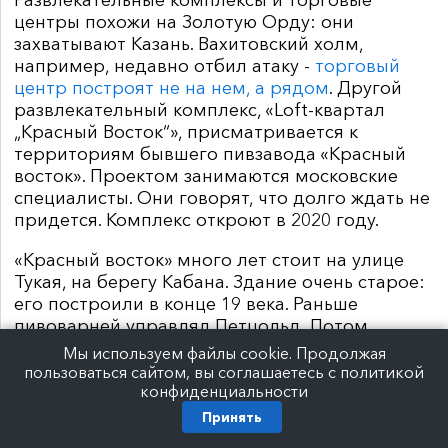
Развлекательные комплексы и торговые
центры похожи на Золотую Орду: они
захватывают Казань. Вахитовский холм,
например, недавно отбил атаку -
торговый
центр построят не на нем, а рядом
. Другой
развлекательный комплекс, «Loft-квартал
„Красный Восток“», присматривается к
территориям бывшего пивзавода «Красный
восток». Проектом занимаются московские
специалисты. Они говорят, что долго ждать не
придется. Комплекс откроют в 2020 году.
«Красный восток» много лет стоит на улице
Тукая, на берегу Кабана. Здание очень старое:
его построили в конце 19 века. Раньше
пивоварней управлял Петцольд. Потом
Николай
II
принял «сухой закон» и пива не
Мы используем файлы cookie. Продолжая
стало. Аромат хмеля и солода здесь снова
пользоваться сайтом, вы соглашаетесь с политикой
появился только в советское время. В здании
конфиденциальности
стал хозяйничать пивзавод «Красный восток».
Принять