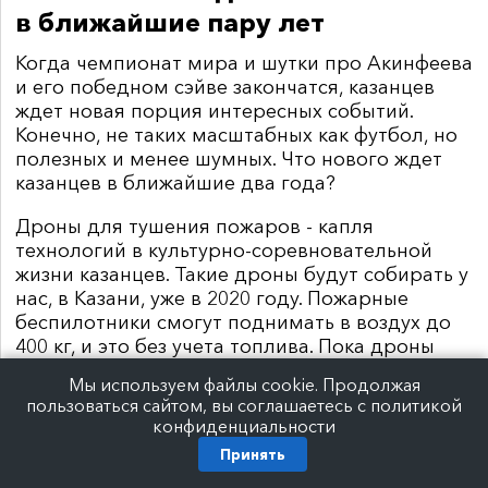
в ближайшие пару лет
Когда чемпионат мира и шутки про Акинфеева
и его победном сэйве закончатся, казанцев
ждет новая порция интересных событий.
Конечно, не таких масштабных как футбол, но
полезных и менее шумных. Что нового ждет
казанцев в ближайшие два года?
Дроны для тушения пожаров - капля
технологий в культурно-соревновательной
жизни казанцев. Такие дроны будут собирать у
нас, в Казани, уже в 2020 году. Пожарные
беспилотники смогут поднимать в воздух до
400 кг, и это без учета топлива. Пока дроны
проходят испытания. Сейчас они были бы
Мы используем файлы cookie. Продолжая
очень кстати: до 4 июля в Казани
высокий риск
пользоваться сайтом, вы соглашаетесь с политикой
пожаров в лесах
.
конфиденциальности
Принять
Еще пара событий связана со старинными
зданиями. Казанцы уже привыкли, что с этими