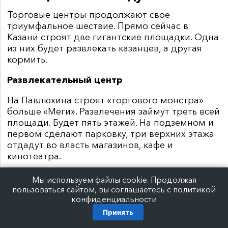
Торговые центры продолжают свое
триумфальное шествие. Прямо сейчас в
Казани строят две гигантские площадки. Одна
из них будет развлекать казанцев, а другая
кормить.
Развлекательный центр
На Павлюхина строят «торгового монстра»
больше «Меги». Развлечения займут треть всей
площади. Будет пять этажей. На подземном и
первом сделают парковку, три верхних этажа
отдадут во власть магазинов, кафе и
кинотеатра.
Компания «
UD Group
», которая занимается
Мы используем файлы cookie. Продолжая
девелопментом коммерческой недвижимости,
пользоваться сайтом, вы соглашаетесь с политикой
сообщила редакции
e
-
Kazan
.
ru
, что торговый
конфиденциальности
центр откроют в третьем квартале 2020 года.
Принять