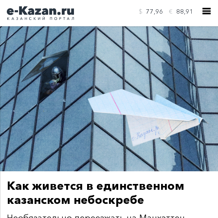
$
77,96
€
88,91
КОНТАКТЫ
Как живется в единственном
казанском небоскребе