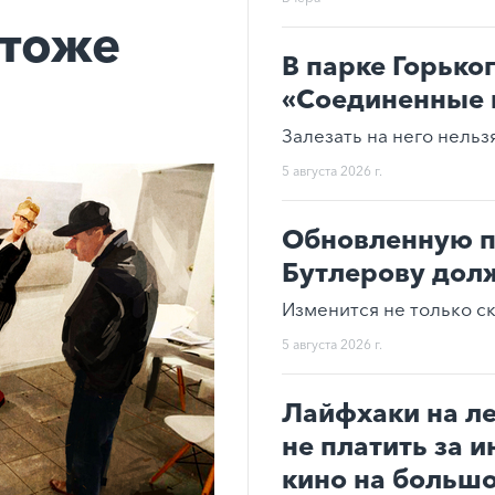
 тоже
В парке Горько
«Соединенные 
Залезать на него нельзя
5 августа 2026 г.
Обновленную п
Бутлерову долж
Изменится не только ск
5 августа 2026 г.
Лайфхаки на ле
не платить за и
кино на большо