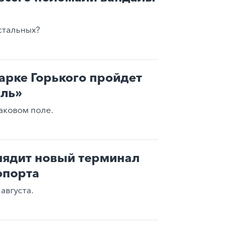
стальных?
арке Горького пройдет
иль»
аковом поле.
лядит новый терминал
опорта
августа.