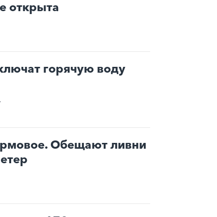
е открыта
тключат горячую воду
.
рмовое. Обещают ливни
ветер