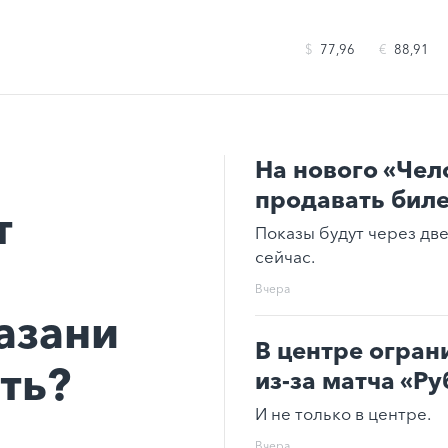
$
77,96
€
88,91
На нового «Чел
продавать бил
т
Показы будут через дв
сейчас.
Вчера
азани
В центре огран
ать?
из-за матча «Ру
И не только в центре.
Вчера