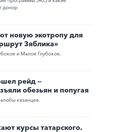
кие программы ЭКО и какие
т донор
ют новую экотропу для
аршрут Зяблика»
убокое и Малое Глубокое.
ошел рейд —
зъяли обезьян и попугая
жалобы казанцев.
кают курсы татарского.