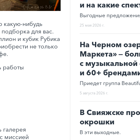
и на какие спек
Выгодные предложения,
р какую-нибудь
25 мая 2026 г.
 подборка для вас.
ллион и кубик Рубика
На Черном озе
риобрести не только
Маркета» — бол
фе.
с музыкальной 
ь работы
и 60+ брендам
Приедет группа Beautifu
5 августа 2026 г.
В Свияжске про
окрошки
ь галерея
В эти выходные.
 с миссией