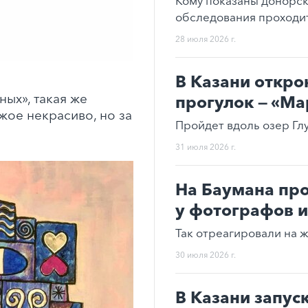
Кому показаны донорс
обследования проходи
28 июля 2026 г.
В Казани откро
ых», такая же
прогулок — «М
ужое некрасиво, но за
Пройдет вдоль озер Гл
31 июля 2026 г.
На Баумана пр
у фотографов и
Так отреагировали на 
30 июля 2026 г.
В Казани запус