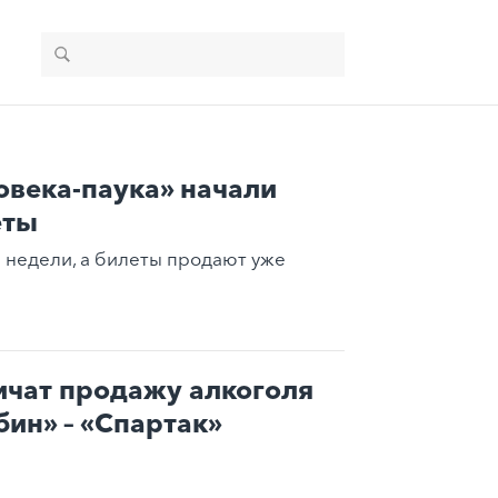
овека-паука» начали
еты
е недели, а билеты продают уже
ичат продажу алкоголя
бин» – «Спартак»