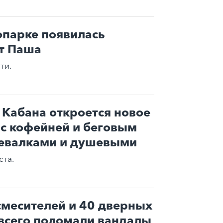
опарке появилась
т Паша
ти.
Кабана откроется новое
 с кофейней и беговым
девалками и душевыми
ста.
 смесителей и 40 дверных
 всего поломали вандалы