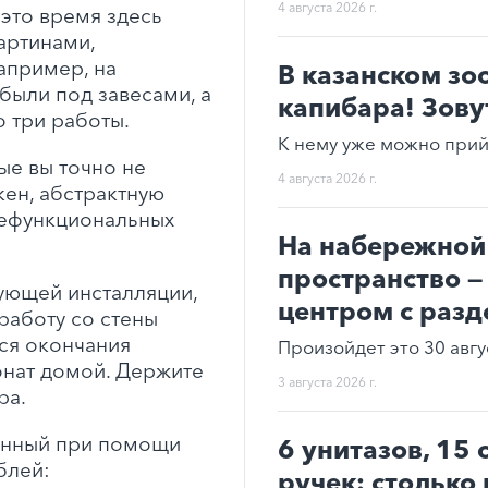
4 августа 2026 г.
 это время здесь
артинами,
апример, на
В казанском зо
 были под завесами, а
капибара! Зову
 три работы.
К нему уже можно прий
ые вы точно не
4 августа 2026 г.
кен, абстрактную
нефункциональных
На набережной 
пространство —
вующей инсталляции,
центром с раз
работу со стены
ься окончания
Произойдет это 30 авгу
понат домой. Держите
3 августа 2026 г.
ра.
данный при помощи
6 унитазов, 15
блей:
ручек: столько