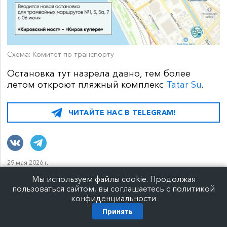
Схема: Комитет по транспорту
Остановка тут назрела давно, тем более
летом откроют пляжный комплекс
Tatar Su
.
ЧИТАЙТЕ НАС В TELEGRAM!
29 мая 2026 г.
Мы используем файлы cookie. Продолжая
Из-за НУР-феста на
пользоваться сайтом, вы соглашаетесь с политикой
конфиденциальности
Кремлевской будут перекрытия
Принять
три дня