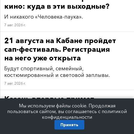
кино: куда в эти выходные?
И никакого «Человека-паука».
7 авг. 2026 г.
21 августа на Кабане пройдет
сап-фестиваль. Регистрация
на него уже открыта
Будут спортивный, семейный,
костюмированный и световой заплывы.
7 авг. 2026 г.
Казань впервые примет
Мы используем файлы cookie. Продолжая
чемпионат по воднолыжному
пользоваться сайтом, вы соглашаетесь с политикой
спорту. Он пройдет на Кабане
конфиденциальности
Принять
С 10 по 17 августа.