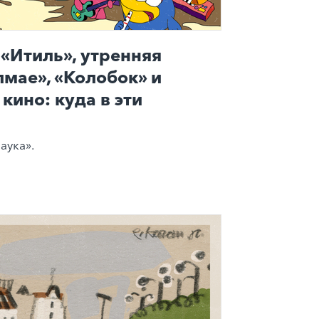
«Итиль», утренняя
лмае», «Колобок» и
кино: куда в эти
аука».