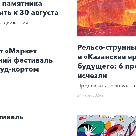
 памятника
ть к 30 августа
ма движения.
Рельсо-струнны
т «Маркет
и «Казанская я
ний фестиваль
будущего: 6 пр
фуд-кортом
исчезли
Предлагать не значит п
24 июля 2026 г.
тиваль