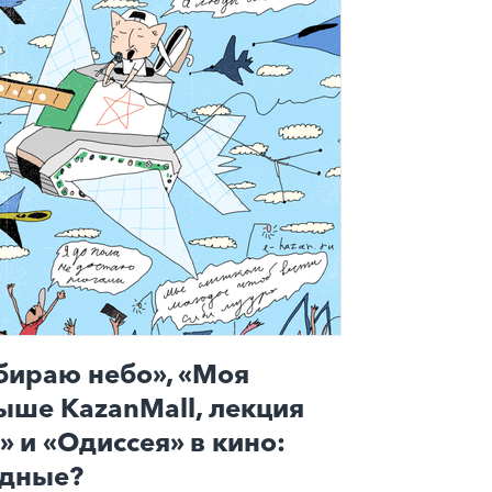
бираю небо», «Моя
ыше KazanMall, лекция
 и «Одиссея» в кино:
одные?