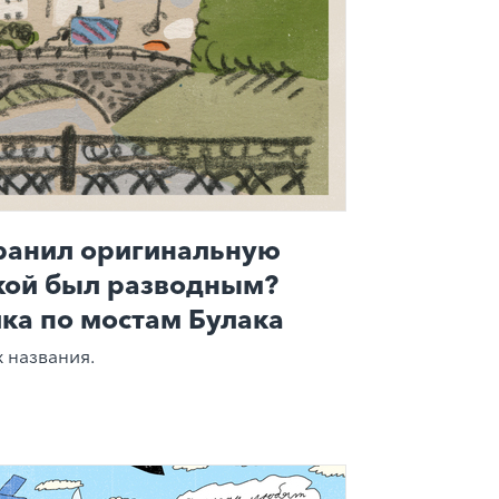
хранил оригинальную
акой был разводным?
ка по мостам Булака
 названия.