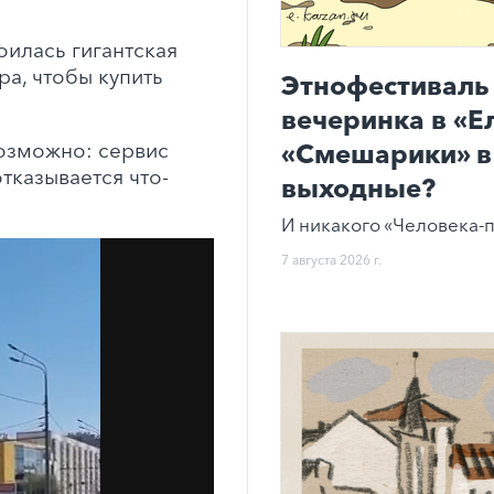
оилась гигантская
ра, чтобы купить
Этнофестиваль 
вечеринка в «Е
озможно: сервис
«Смешарики» в 
тказывается что-
выходные?
И никакого «Человека-п
7 августа 2026 г.