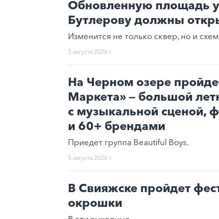
Обновленную площадь у
Бутлерову должны откры
Изменится не только сквер, но и схе
5 августа 2026 г.
На Черном озере пройде
Маркета» — большой лет
с музыкальной сценой, 
и 60+ брендами
Приедет группа Beautiful Boys.
5 августа 2026 г.
В Свияжске пройдет фес
окрошки
В эти выходные.