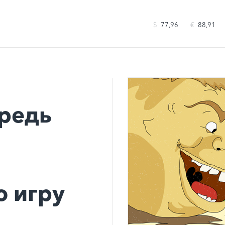
$
77,96
€
88,91
ередь
 игру