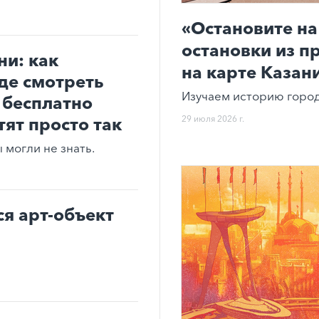
«Остановите на
остановки из п
ни: как
на карте Казан
где смотреть
Изучаем историю город
 бесплатно
29 июля 2026 г.
тят просто так
могли не знать.
ся арт-объект