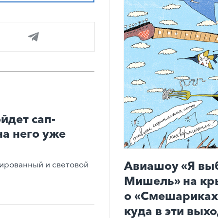
йдет сап-
на него уже
Авиашоу «Я вы
ированный и световой
Мишель» на кр
о «Смешариках»
куда в эти вых