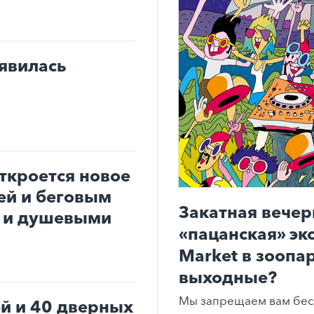
оявилась
ткроется новое
ей и беговым
Закатная вечер
и и душевыми
«пацанская» эк
Market в зоопар
выходные?
Мы запрещаем вам бес
ей и 40 дверных