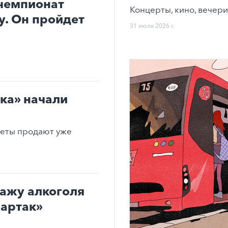
чемпионат
Концерты, кино, вечери
. Он пройдет
31 июля 2026 г.
ка» начали
леты продают уже
дажу алкоголя
партак»