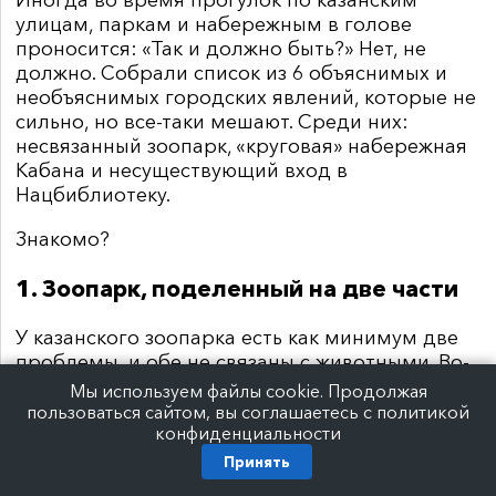
Иногда во время прогулок по казанским
улицам, паркам и набережным в голове
проносится: «Так и должно быть?» Нет, не
должно. Собрали список из 6 объяснимых и
необъяснимых городских явлений, которые не
сильно, но все-таки мешают. Среди них:
несвязанный зоопарк, «круговая» набережная
Кабана и несуществующий вход в
Нацбиблиотеку.
Знакомо?
1. Зоопарк, поделенный на две части
У казанского зоопарка есть как минимум две
проблемы, и обе не связаны с животными. Во-
первых, в далеком 2015 году казанцам
Мы используем файлы cookie. Продолжая
обещали соединить старую и новую части
пользоваться сайтом, вы соглашаетесь с политикой
конфиденциальности
зоопарка 78-метровым тоннелем. Планы
осуществились, но не на 100% — переход
Принять
построили, но не открыли. Поэтому в