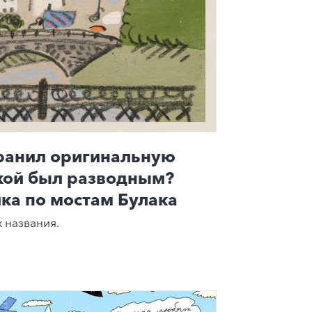
хранил оригинальную
акой был разводным?
ка по мостам Булака
 названия.