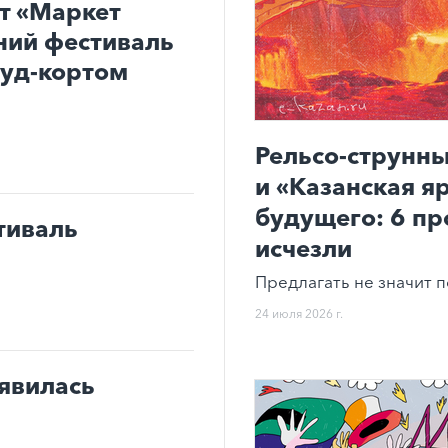
т «Маркет
ний фестиваль
фуд-кортом
Рельсо-струнны
и «Казанская я
будущего: 6 пр
тиваль
исчезли
Предлагать не значит п
24 июля 2026 г.
оявилась