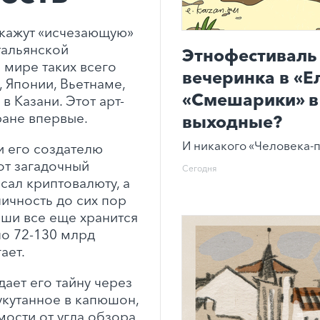
окажут «исчезающую»
тальянской
Этнофестиваль 
 мире таких всего
вечеринка в «Е
 Японии, Вьетнаме,
«Смешарики» в 
в Казани. Этот арт-
ране впервые.
выходные?
И никакого «Человека-п
и его создателю
от загадочный
Сегодня
сал криптовалюту, а
личность до сих пор
оши все еще хранится
о 72-130 млрд
ает.
дает его тайну через
 укутанное в капюшон,
мости от угла обзора.