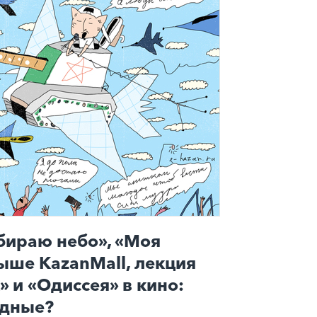
бираю небо», «Моя
ыше KazanMall, лекция
 и «Одиссея» в кино:
одные?