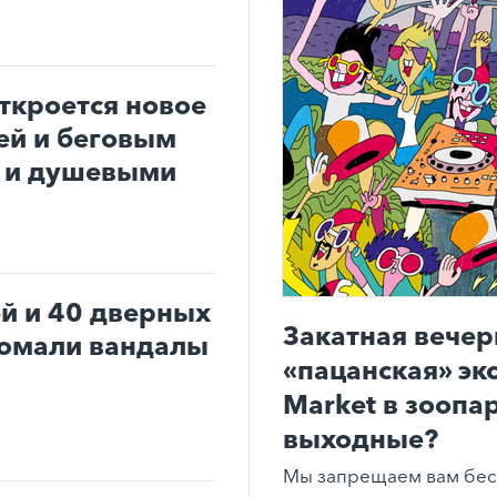
ткроется новое
ей и беговым
и и душевыми
ей и 40 дверных
Закатная вечер
ломали вандалы
«пацанская» эк
Market в зоопар
выходные?
Мы запрещаем вам бес