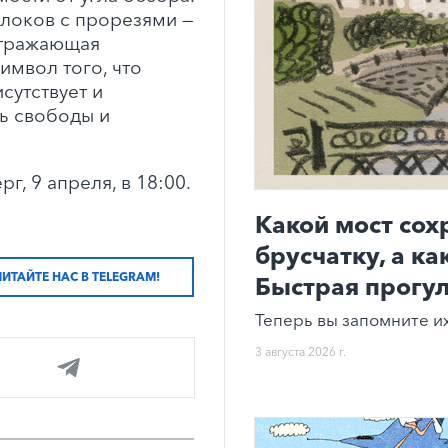
блоков с прорезями —
отражающая
имвол того, что
утствует и
ть свободы и
г, 9 апреля, в 18:00.
Какой мост со
брусчатку, а к
ЧИТАЙТЕ НАС В TELEGRAM!
Быстрая прогул
Теперь вы запомните их
3 августа 2026 г.