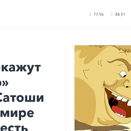
$
77,96
€
88,91
окажут
ю»
Сатоши
 мире
шесть