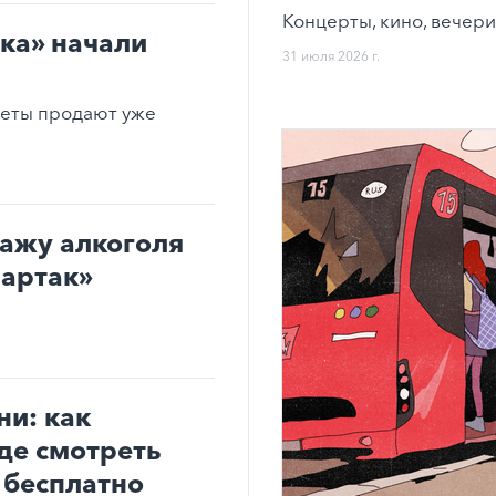
Концерты, кино, вечери
ка» начали
31 июля 2026 г.
леты продают уже
дажу алкоголя
партак»
ни: как
где смотреть
 бесплатно