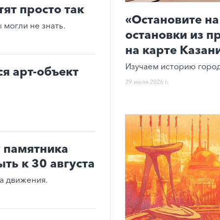
тят просто так
«Остановите на
могли не знать.
остановки из п
на карте Казан
Изучаем историю город
ся арт-объект
29 июля 2026 г.
 памятника
ть к 30 августа
ма движения.