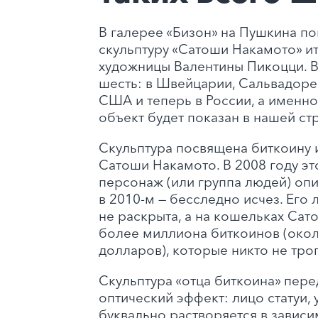
В галерее «Бизон» на Пушкина п
скульптуру «Сатоши Накамото» и
художницы Валентины Пикоцци. В
шесть: в Швейцарии, Сальвадоре,
США и теперь в России, а именно 
объект будет показан в нашей ст
Скульптура посвящена биткоину 
Сатоши Накамото. В 2008 году эт
персонаж (или группа людей) опи
в 2010‑м — бесследно исчез. Его 
не раскрыта, а на кошельках Сат
более миллиона биткоинов (окол
долларов), которые никто не трог
Скульптура «отца биткоина» пере
оптический эффект: лицо статуи,
буквально растворяется в зависи