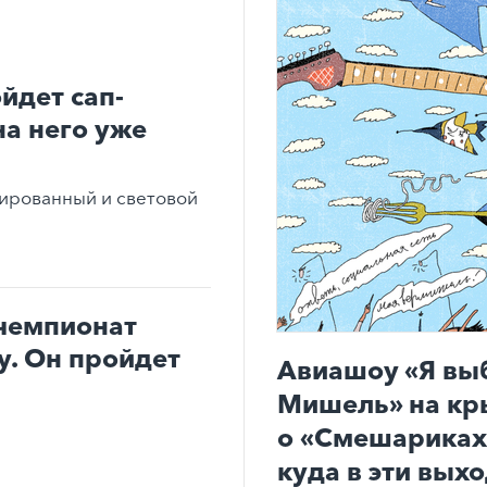
йдет сап-
на него уже
ированный и световой
чемпионат
. Он пройдет
Авиашоу «Я вы
Мишель» на кр
о «Смешариках»
куда в эти вых