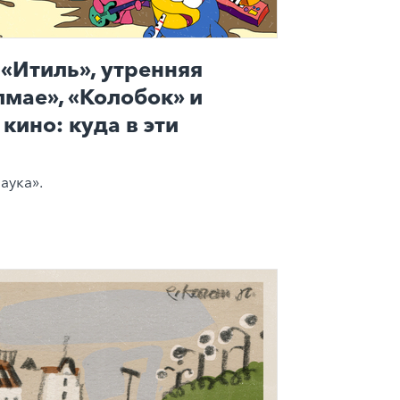
«Итиль», утренняя
лмае», «Колобок» и
кино: куда в эти
аука».