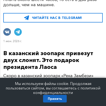
дольше, чем на машине.
ЧИТАЙТЕ НАС В TELEGRAM!
1 июн. 2026 г.
В казанский зоопарк привезут
двух слонят. Это подарок
президента Лаоса
Скоро в казанский зоопарк «Река Замбези»
привезут двух слонят. Это подарок
Мы используем файлы cookie. Продолжая
президента Лаоса Тхонглуна Сисулита.
пользоваться сайтом, вы соглашаетесь с политикой
конфиденциальности
«В подарок вложен очень глубокий смысл. И
Принять
это наделяет нас особой ответственностью за