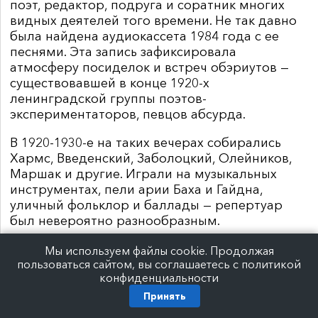
поэт, редактор, подруга и соратник многих
видных деятелей того времени. Не так давно
была найдена аудиокассета 1984 года с ее
песнями. Эта запись зафиксировала
атмосферу посиделок и встреч обэриутов —
существовавшей в конце 1920-х
ленинградской группы поэтов-
экспериментаторов, певцов абсурда.
В 1920-1930-е на таких вечерах собирались
Хармс, Введенский, Заболоцкий, Олейников,
Маршак и другие. Играли на музыкальных
инструментах, пели арии Баха и Гайдна,
уличный фольклор и баллады — репертуар
был невероятно разнообразным.
Константин Учитель устроит в Казани застолье,
Мы используем файлы cookie. Продолжая
где зрители смогут разделить трапезу с
пользоваться сайтом, вы соглашаетесь с политикой
конфиденциальности
артистами, которые поют эти песни и
рассказывают о поэтах, их традициях и о том,
Принять
как трагически сложились их судьбы.