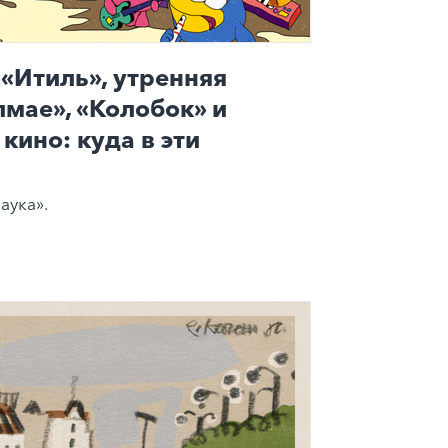
«Итиль», утренняя
лмае», «Колобок» и
кино: куда в эти
аука».