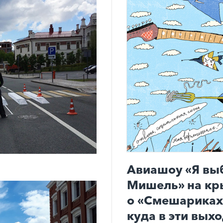
Авиашоу «Я вы
Мишель» на кр
о «Смешариках»
куда в эти вых