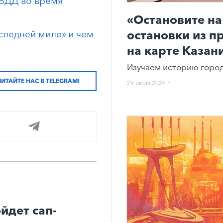
ИБДД во время
«Остановите на
остановки из п
следней миле» и чем
на карте Казан
Изучаем историю город
ЧИТАЙТЕ НАС В TELEGRAM!
29 июля 2026 г.
йдет сап-