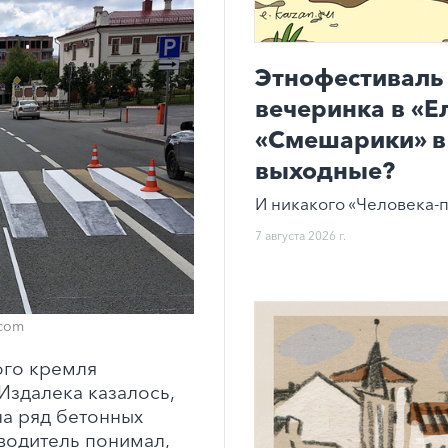
Этнофестиваль 
вечеринка в «Е
«Смешарики» в 
выходные?
И никакого «Человека-п
7 августа 2026 г.
.com
ого кремля
Издалека казалось,
а ряд бетонных
водитель понимал,