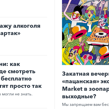
дажу алкоголя
партак»
ни: как
где смотреть
Закатная вечер
 бесплатно
«пацанская» эк
тят просто так
Market в зоопар
могли не знать.
выходные?
Мы запрещаем вам бес