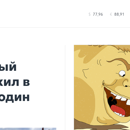
$
77,96
€
88,91
ный
жил в
 один