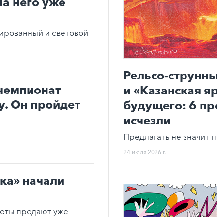
на него уже
ированный и световой
Рельсо-струнны
чемпионат
и «Казанская я
. Он пройдет
будущего: 6 пр
исчезли
Предлагать не значит п
24 июля 2026 г.
ка» начали
леты продают уже