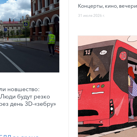
Концерты, кино, вечери
31 июля 2026 г.
ли новшество:
 Люди будут резко
рез день 3
D
-«зебру»