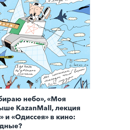
бираю небо», «Моя
ыше KazanMall, лекция
 и «Одиссея» в кино:
одные?