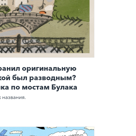
хранил оригинальную
акой был разводным?
ка по мостам Булака
 названия.