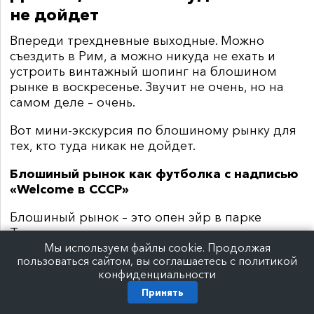
не дойдет
Впереди трехдневные выходные. Можно
съездить в Рим, а можно никуда не ехать и
устроить винтажный шопинг на блошином
рынке в воскресенье. Звучит не очень, но на
самом деле
–
очень.
Вот мини-экскурсия по блошиному рынку для
тех, кто туда никак не дойдет.
Блошиный рынок как футболка с надписью
«
Welcome
в СССР»
Блошиный рынок – это опен эйр в парке
Тинчурина: здесь нет крытых палаток,
кассовых аппаратов и чеков. Люди скупают
Мы используем файлы cookie. Продолжая
пользоваться сайтом, вы соглашаетесь с политикой
марки и виниловые пластинки и рассказывают
конфиденциальности
друг другу о том, как ходили в булочные и
Принять
стояли в очередях за колбасой.