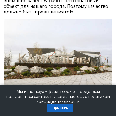
внимание качеству работ: «Это знаковый
объект для нашего города. Поэтому качество
должно быть превыше всего!»
Мы используем файлы cookie. Продолжая
пользоваться сайтом, вы соглашаетесь с политикой
Фото:
Михаил Фролов/rais.tatarstan.ru
конфиденциальности
Официально форум перенесли не из-
Принять
за этого