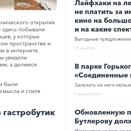
Лайфхаки на ле
не платить за и
кино на большо
хнического открытия
и на какие спек
я здесь побывали
цев, у которых
Выгодные предложения,
ом пространстве и
25 мая 2026 г.
м в интернете.
ы увидели
ем, а делимся
В парке Горько
«Соединенные 
и были
Залезать на него нельзя
смысла и стиля
5 августа 2026 г.
 гастробутик
Обновленную п
Бутлерову долж
Изменится не только ск