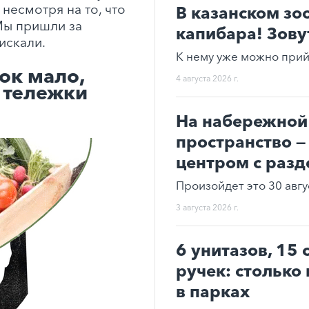
несмотря на то, что
В казанском зо
Мы пришли за
капибара! Зову
искали.
К нему уже можно прий
ок мало,
4 августа 2026 г.
а тележки
На набережной 
пространство —
центром с раз
Произойдет это 30 авгу
3 августа 2026 г.
6 унитазов, 15
ручек: столько
в парках