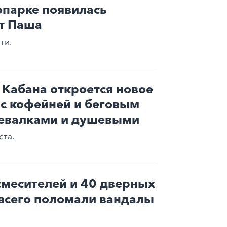
опарке появилась
т Паша
ти.
Кабана откроется новое
 с кофейней и беговым
девалками и душевыми
ста.
 смесителей и 40 дверных
 всего поломали вандалы