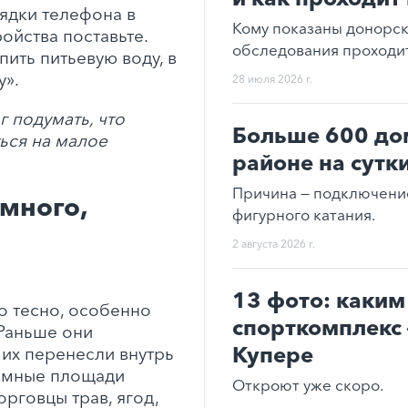
рядки телефона в
Кому показаны донорс
ойства поставьте.
обследования проходи
пить питьевую воду, в
у».
28 июля 2026 г.
г подумать, что
Больше 600 до
ься на малое
районе на сутк
Причина — подключени
 много,
фигурного катания.
2 августа 2026 г.
13 фото: каким
о тесно, особенно
спорткомплекс 
 Раньше они
Купере
 их перенесли внутрь
ромные площади
Откроют уже скоро.
орговцы трав, ягод,