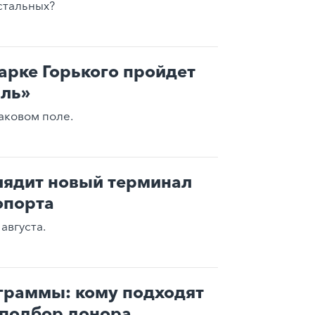
стальных?
арке Горького пройдет
иль»
аковом поле.
лядит новый терминал
опорта
августа.
граммы: кому подходят
 подбор донора