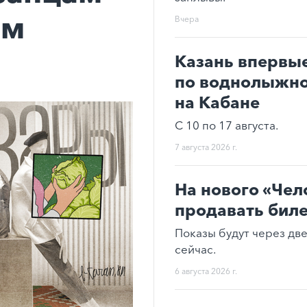
ом
Вчера
Казань впервы
по воднолыжно
на Кабане
С 10 по 17 августа.
7 августа 2026 г.
На нового «Чел
продавать бил
Показы будут через дв
сейчас.
6 августа 2026 г.