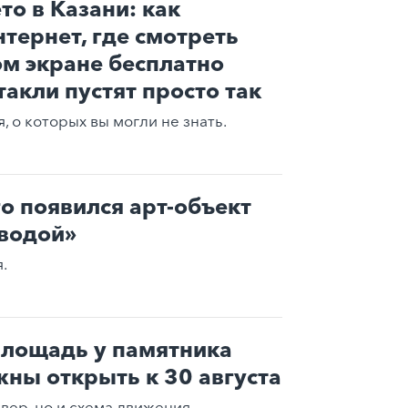
то в Казани: как
нтернет, где смотреть
м экране бесплатно
такли пустят просто так
 о которых вы могли не знать.
го появился арт-объект
водой»
.
лощадь у памятника
ны открыть к 30 августа
вер, но и схема движения.