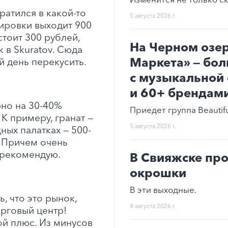
ратился в какой-то
5 августа 2026 г.
зировки выходит 900
стоит 300 рублей,
На Черном озе
к в
Skuratov
. Сюда
Маркета» — бол
 день перекусить.
с музыкальной 
и 60+ брендам
но на 30-40%
Приедет группа Beautifu
К примеру, гранат —
5 августа 2026 г.
ных палатках — 500-
. Причем очень
 рекомендую.
В Свияжске про
окрошки
В эти выходные.
, что это рынок,
4 августа 2026 г.
рговый центр!
ой плюс. Из минусов