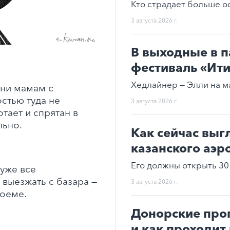
Кто страдает больше о
3 августа 2026 г.
В выходные в п
фестиваль «Ит
Хедлайнер — Элли на м
 ни мамам с
стью туда не
3 августа 2026 г.
отает и спрятан в
льно.
Как сейчас выг
казанского аэр
Его должны открыть 30 
 уже все
 выезжать с базара —
3 августа 2026 г.
роеме.
Донорские про
и как проходит