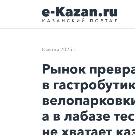
8 июля 2025 г.
Рынок превр
в гастробутик
велопарковки
а в лабазе те
не хватает к