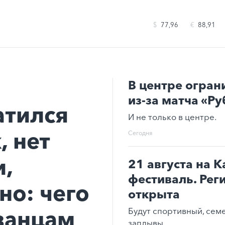
$
77,96
€
88,91
В центре огран
из-за матча «Ру
атился
И не только в центре.
, нет
Сегодня
,
21 августа на К
фестиваль. Рег
сно: чего
открыта
азанцам
Будут спортивный, сем
заплывы.