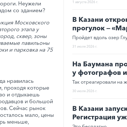
1 августа 2026 г.
дороги. Неужели
ядом со зданием?
В Казани откро
укция Московского
прогулок — «М
торого этапа у
ород, сквер, зоны
Пройдет вдоль озер Гл
ливаемые павильоны
31 июля 2026 г.
рки и парковка на 75
На Баумана пр
у фотографов и
да нравилась
Так отреагировали на 
и, проходя которые
30 июля 2026 г.
во и отдыхаешь
продавцов и большой
В Казани запус
ов. Сейчас рынок
осталось мало, цены
Регистрация уж
рь меньше,
Это бесплатно.