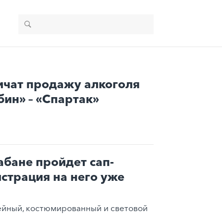
ичат продажу алкоголя
бин» – «Спартак»
абане пройдет сап-
истрация на него уже
ейный, костюмированный и световой