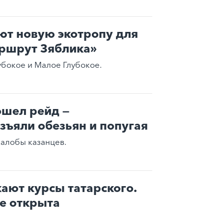
ют новую экотропу для
аршрут Зяблика»
убокое и Малое Глубокое.
ошел рейд —
зъяли обезьян и попугая
жалобы казанцев.
кают курсы татарского.
е открыта