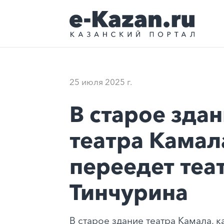
25 июля 2025 г.
В старое зда
театра Камал
переедет теа
Тинчурина
В старое здание театра Камала, к