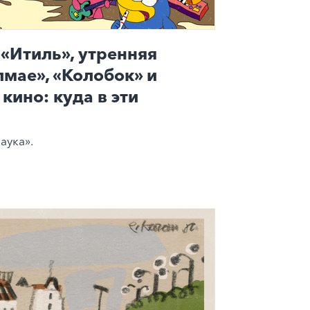
«Итиль», утренняя
лмае», «Колобок» и
кино: куда в эти
аука».