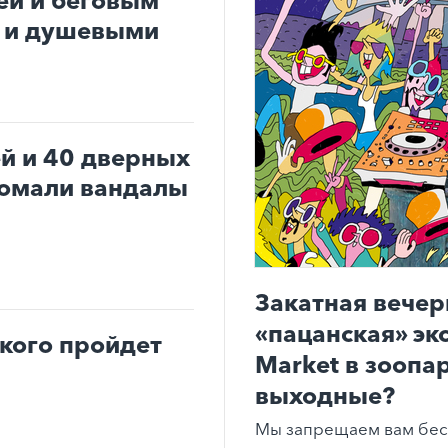
ей и беговым
и и душевыми
ей и 40 дверных
ломали вандалы
Закатная вечер
«пацанская» эк
ького пройдет
Market в зоопар
выходные?
Мы запрещаем вам бес