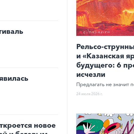
тиваль
Рельсо-струнны
и «Казанская я
будущего: 6 пр
исчезли
оявилась
Предлагать не значит п
24 июля 2026 г.
ткроется новое