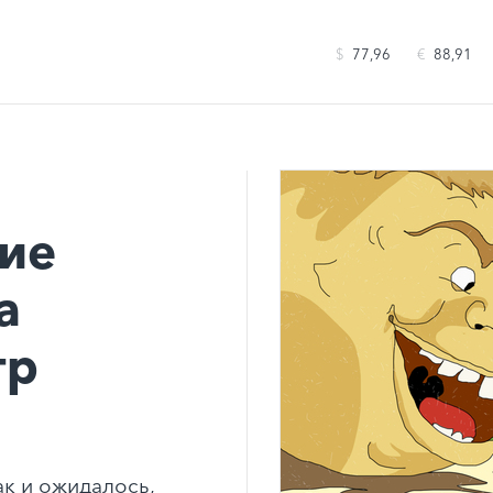
$
77,96
€
88,91
ние
а
тр
ак и ожидалось,