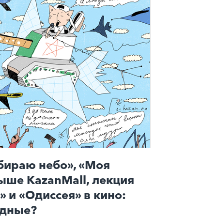
бираю небо», «Моя
ыше KazanMall, лекция
 и «Одиссея» в кино:
одные?