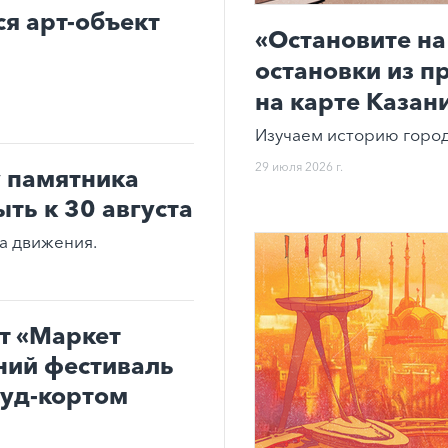
ся арт-объект
«Остановите на
остановки из п
на карте Казан
Изучаем историю город
29 июля 2026 г.
 памятника
ть к 30 августа
ма движения.
т «Маркет
ний фестиваль
фуд-кортом