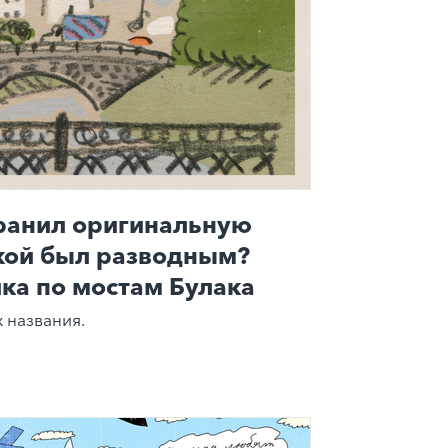
хранил оригинальную
акой был разводным?
ка по мостам Булака
 названия.