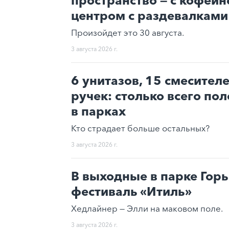
пространство — с кофейн
центром с раздевалкам
Произойдет это 30 августа.
3 августа 2026 г.
6 унитазов, 15 смесител
ручек: столько всего по
в парках
Кто страдает больше остальных?
3 августа 2026 г.
В выходные в парке Гор
фестиваль «Итиль»
Хедлайнер — Элли на маковом поле.
3 августа 2026 г.