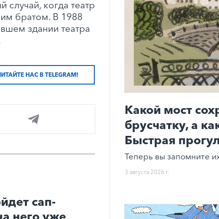
 случай, когда театр
им братом. В 1988
ывшем здании театра
.
ЧИТАЙТЕ НАС В TELEGRAM!
Какой мост со
брусчатку, а к
Быстрая прогул
Теперь вы запомните их
3 августа 2026 г.
йдет сап-
на него уже