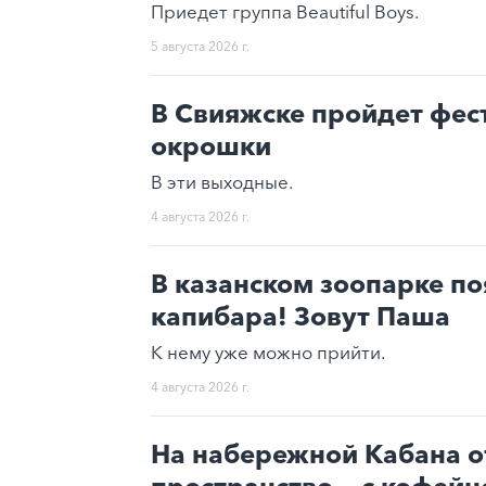
Приедет группа Beautiful Boys.
5 августа 2026 г.
В Свияжске пройдет фес
окрошки
В эти выходные.
4 августа 2026 г.
В казанском зоопарке п
капибара! Зовут Паша
К нему уже можно прийти.
4 августа 2026 г.
На набережной Кабана о