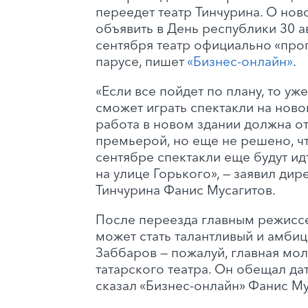
переедет театр Тинчурина. О нов
объявить в День республики 30 ав
сентября театр официально «проп
парусе, пишет
«Бизнес-онлайн»
.
«Если все пойдет по плану, то уже
сможет играть спектакли на ново
работа в новом здании должна о
премьерой, но еще не решено, чт
сентябре спектакли еще будут ид
на улице Горького», — заявил дир
Тинчурина Фанис Мусагитов.
После переезда главным режисс
может стать талантливый и амби
Заббаров — пожалуй, главная мол
татарского театра. Он обещал дать
сказал «Бизнес-онлайн» Фанис Му