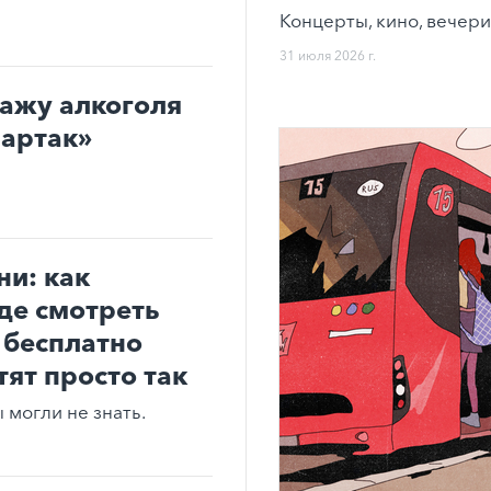
Концерты, кино, вечери
31 июля 2026 г.
дажу алкоголя
партак»
ни: как
где смотреть
 бесплатно
тят просто так
могли не знать.