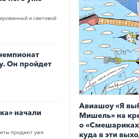
ированный и световой
чемпионат
. Он пройдет
Авиашоу «Я вы
ка» начали
Мишель» на кр
о «Смешариках»
леты продают уже
куда в эти вых