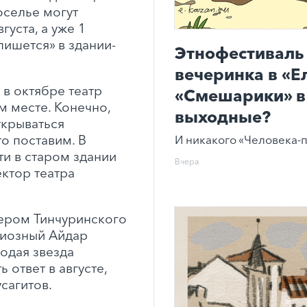
оселье могут
густа, а уже 1
ишется» в здании-
Этнофестиваль 
вечеринка в «Е
 в октябре театр
«Смешарики» в 
м месте. Конечно,
выходные?
ткрываться
о поставим. В
И никакого «Человека-п
ти в старом здании
Вчера
ектор театра
ером Тинчуринского
циозный Айдар
одая звезда
 ответ в августе,
сагитов.