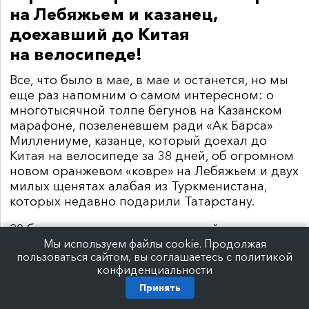
на Лебяжьем и казанец,
доехавший до Китая
на велосипеде!
Все, что было в мае, в мае и останется, но мы
еще раз напомним о самом интересном: о
многотысячной толпе бегунов на Казанском
марафоне, позеленевшем ради «Ак Барса»
Миллениуме, казанце, который доехал до
Китая на велосипеде за 38 дней, об огромном
новом оранжевом «ковре» на Лебяжьем и двух
милых щенятах алабая из Туркменистана,
которых недавно подарили Татарстану.
20 больших и маленьких новостей мая за пару
минут — поехали!
Мы используем файлы cookie. Продолжая
пользоваться сайтом, вы соглашаетесь с политикой
конфиденциальности
1 мая — Чаша обзавелась причалами
Принять