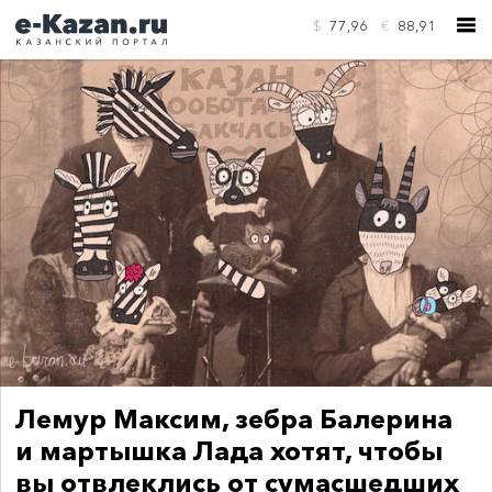
$
77,96
€
88,91
КОНТАКТЫ
Лемур Максим, зебра Балерина
и мартышка Лада хотят, чтобы
вы отвлеклись от сумасшедших