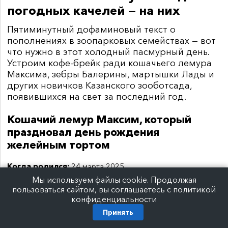
погодных качелей — на них
Пятиминутный дофаминовый текст о
пополнениях в зоопарковых семействах — вот
что нужно в этот холодный пасмурный день.
Устроим кофе-брейк ради кошачьего лемура
Максима, зебры Балерины, мартышки Лады и
других новичков Казанского зооботсада,
появившихся на свет за последний год.
Кошачий лемур Максим, который
праздновал день рождения
желейным тортом
Когда родился:
24 марта 2025
Мы используем файлы cookie. Продолжая
Где посмотреть:
на исторической территории
пользоваться сайтом, вы соглашаетесь с политикой
конфиденциальности
Принять