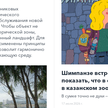
вниковых
ического
бслуживания новой
 Чтобы объект не
орической зоны,
енный ландшафт. Для
применены принципы
позволит гармонично
ужающую среду.
Шимпанзе встр
показать, что в
в казанском зо
В сумке точно не духи —
17 июля 2026 г.