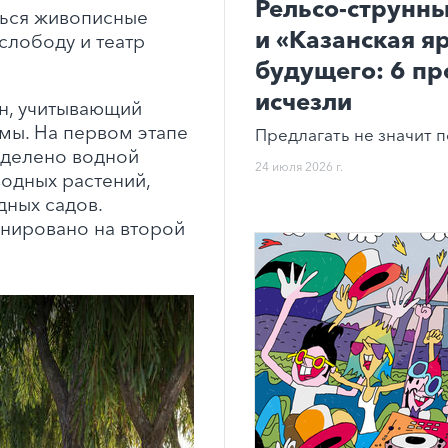
Рельсо-струнны
ться живописные
и «Казанская я
слободу и театр
будущего: 6 пр
исчезли
н, учитывающий
мы. На первом этапе
Предлагать не значит п
уделено водной
24 июля 2026 г.
одных растений,
ных садов.
нировано на второй