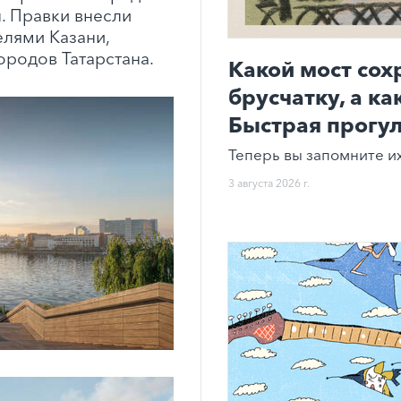
. Правки внесли
елями Казани,
ородов Татарстана.
Какой мост со
брусчатку, а к
Быстрая прогул
Теперь вы запомните их
3 августа 2026 г.