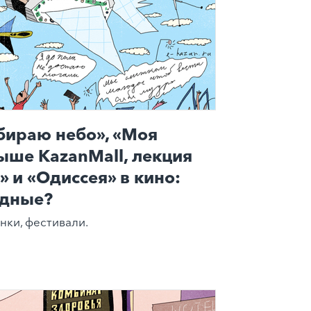
бираю небо», «Моя
ыше KazanMall, лекция
 и «Одиссея» в кино:
одные?
нки, фестивали.