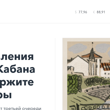
$
77,96
€
88,91
вления
Кабана
ержите
ры
т третьей очереди