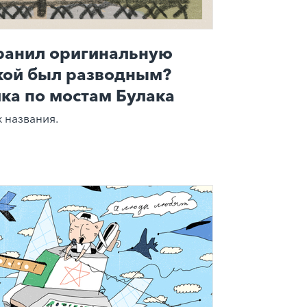
хранил оригинальную
акой был разводным?
ка по мостам Булака
 названия.