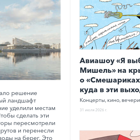
Авиашоу «Я вы
Мишель» на кр
о «Смешариках»
куда в эти вых
тало решение
Концерты, кино, вечери
ый ландшафт
ние уделили местам
31 июля 2026 г.
Чтобы сделать эти
кторы пересмотрели
рутов и перенесли
воды на берег. Это