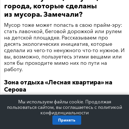
города, которые сделаны
из мусора. Замечали?
Мусор тоже может попасть в свою прайм-эру:
стать лавочкой, беговой дорожкой или рулем
на детской площадке. Рассказываем про
десять экологических инициатив, которые
сделали из чего-то ненужного что-то нужное. И
вы, возможно, пользуетесь этими вещами или
хотя бы проходите мимо них по пути на
работу.
Зона отдыха «Лесная квартира» на
Серова
Мы используем файлы cookie. Продолжая
Где:
бульвар на Серова в Московском районе
пользоваться сайтом, вы соглашаетесь с политикой
конфиденциальности
Принять