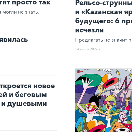
тят просто так
Рельсо-струнны
и «Казанская я
могли не знать.
будущего: 6 пр
исчезли
оявилась
Предлагать не значит п
24 июля 2026 г.
ткроется новое
ей и беговым
и и душевыми