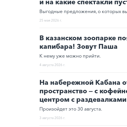
и на какие спектакли пус
Выгодные предложения, о которых вы 
25 мая 2026 г.
В казанском зоопарке п
капибара! Зовут Паша
К нему уже можно прийти.
4 августа 2026 г.
На набережной Кабана о
пространство — с кофейн
центром с раздевалкам
Произойдет это 30 августа.
3 августа 2026 г.