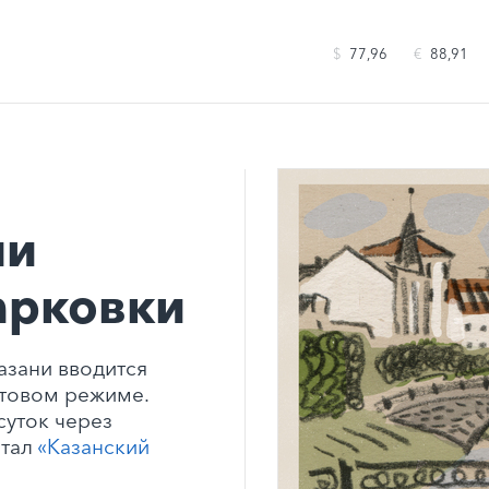
$
77,96
€
88,91
ли
арковки
азани вводится
стовом режиме.
суток через
ртал
«Казанский