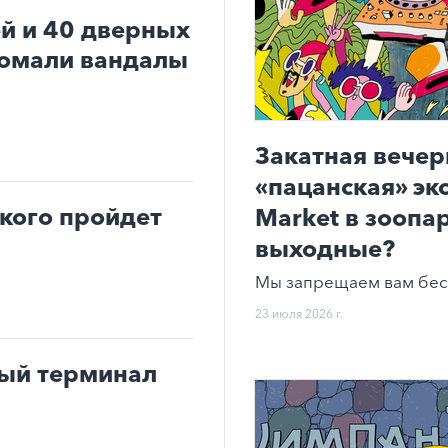
ей и 40 дверных
ломали вандалы
Закатная вечер
«пацанская» эк
ького пройдет
Market в зоопар
выходные?
Мы запрещаем вам бес
23 июля 2026 г.
вый терминал