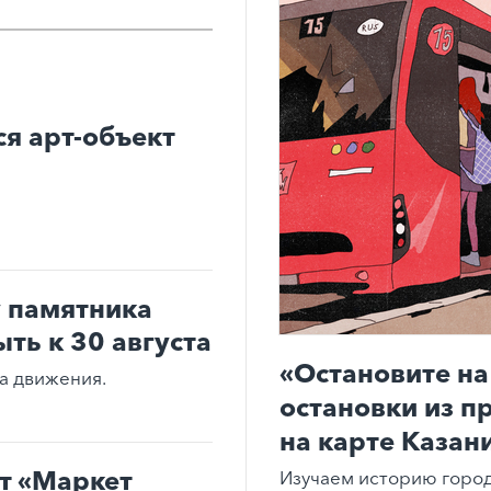
ся арт-объект
 памятника
ть к 30 августа
«Остановите на
ма движения.
остановки из п
на карте Казан
т «Маркет
Изучаем историю город