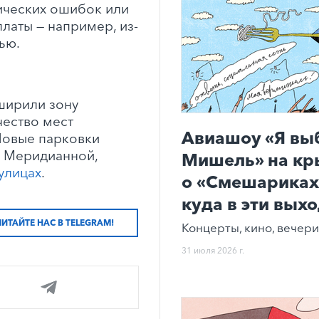
нических ошибок или
аты — например, из-
ью.
ширили зону
чество мест
Авиашоу «Я вы
 Новые парковки
, Меридианной,
Мишель» на кр
 улицах
.
о «Смешариках»
куда в эти вых
ЧИТАЙТЕ НАС В TELEGRAM!
Концерты, кино, вечери
31 июля 2026 г.