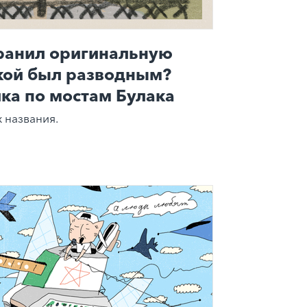
хранил оригинальную
акой был разводным?
ка по мостам Булака
 названия.