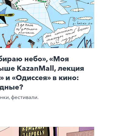
бираю небо», «Моя
ыше KazanMall, лекция
 и «Одиссея» в кино:
одные?
нки, фестивали.