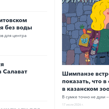
итовском
ся без воды
в для центра
ся
в Салават
Шимпанзе встр
показать, что в
в казанском зо
В сумке точно не духи —
17 июля 2026 г.