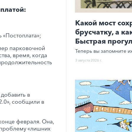
оплатой:
Какой мост со
брусчатку, а к
ь «Постоплата»;
Быстрая прогул
мер парковочной
Теперь вы запомните их
тва, время, когда
3 августа 2026 г.
 продолжительность
добавить в
.0», сообщили в
конце февраля. Она,
 проблему «лишних