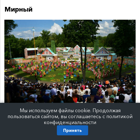
Мирный
Мы используем файлы cookie. Продолжая
Фото:
Рустем Кадыров/rais.tatarstan.ru
пользоваться сайтом, вы соглашаетесь с политикой
конфиденциальности
Гостей встретят 11 подворий, посвященных
Принять
районам Татарстана. В каждом будут мастер-
классы по народным промыслам,