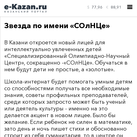
$
77,96
€
88,91
Звезда по имени «СОлНЦе»
В Казани откроется новый лицей для
интеллектуально увлеченных детей
«Специализированный Олимпиадно-Научный
КОНТАКТЫ
Центр», сокращенно -«СОлНЦе». Обучаться в
нем будут дети не простые, а «золотые».
Школа-интернат будет помогать умным детям
со способностями получать все необходимые
знания, советы профильных преподавателей,
среди которых запросто может быть ученый
или деятель культуры - именно на это
делается акцент в новом лицее. Было бы
желание. Если ребенок не силен в математике,
зато день и ночь пишет стихи и обоснованно
строит из себя гуманитария, то в центре он