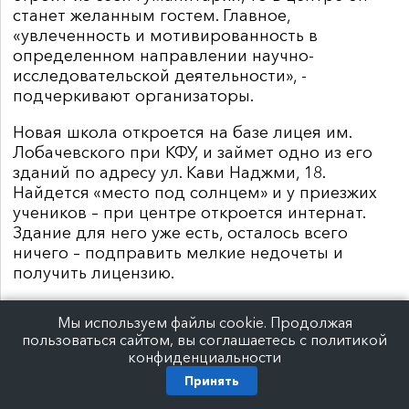
станет желанным гостем. Главное,
«увлеченность и мотивированность в
определенном направлении научно-
исследовательской деятельности», -
подчеркивают организаторы.
Новая школа откроется на базе лицея им.
Лобачевского при КФУ, и займет одно из его
зданий по адресу ул. Кави Наджми, 18.
Найдется «место под солнцем» и у приезжих
учеников – при центре откроется интернат.
Здание для него уже есть, осталось всего
ничего – подправить мелкие недочеты и
получить лицензию.
Обучаться в центре «олимпиадников» будут
Мы используем файлы cookie. Продолжая
дети 7-11 классов. То есть родители детей,
пользоваться сайтом, вы соглашаетесь с политикой
заканчивающих сейчас 6 класс и старше, могут
конфиденциальности
задуматься о развитии талантов своих
Принять
отпрысков в специальной школе. Если эти