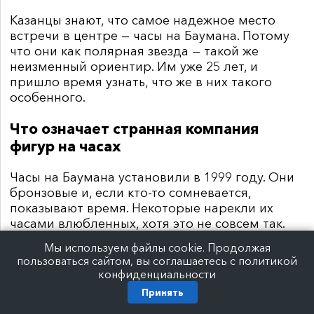
Казанцы знают, что самое надежное место
встречи в центре —
часы на Баумана. Потому
что они как полярная звезда — такой же
неизменный ориентир. Им уже 25 лет, и
пришло время узнать, что же в них такого
особенного.
Что означает странная компания
фигур на часах
Часы на Баумана установили в 1999 году. Они
бронзовые и, если кто-то сомневается,
показывают время. Некоторые нарекли их
часами влюбленных, хотя это не совсем так.
Автор часов —
известный казанский
Мы используем файлы cookie. Продолжая
архитектор Игорь Башмаков —
заложил в них
пользоваться сайтом, вы соглашаетесь с политикой
особый смысл.
конфиденциальности
Принять
Верхнюю часть композиции заняли фигуры
мальчика с дудкой, музы, выпускающей птицу