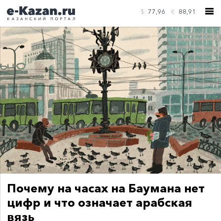
$
77,96
€
88,91
КОНТАКТЫ
Почему на часах на Баумана нет
цифр и что означает арабская
вязь