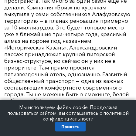
пространств. Так много за один сезон еще не
делали. Компания «Бриз» по кусочкам
выкупила у семи собственников Алафузовскую
территорию — в планах реновация примерно
за 10 миллиардов. Это будет топовое место
уже в ближайшие три-четыре года, красивый
алмаз на короне под названием
«Историческая Казань». Александровский
пассаж принадлежит крупной питерской
бизнес-структуре, но сейчас он у них не в
приоритете. Там прямо просится
пятизвездочный отель, однозначно. Развитый
общественный транспорт — одна из важных
составляющих комфортного современного
города. Ты не можешь быть в смокинге, белой
рубашке и бабочке, а на ногах кирзовые
Мы используем файлы cookie. Продолжая
сапоги, чтобы ходить по городу. Во всем мире
пользоваться сайтом, вы соглашаетесь с политикой
качественный общественный транспорт — это
конфиденциальности
транспорт дотируемый, и я бью во все
Принять
колокола, чтобы такой появился в Казани.
Бесконечная автомобилизация и