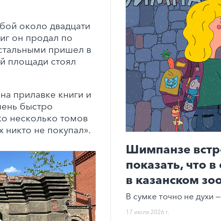
обой около двадцати
ниг он продал по
остальными пришел в
ой площади стоял
на прилавке книги и
чень быстро
ко несколько томов
 никто не покупал».
Шимпанзе встр
показать, что в
в казанском зо
В сумке точно не духи —
17 июля 2026 г.