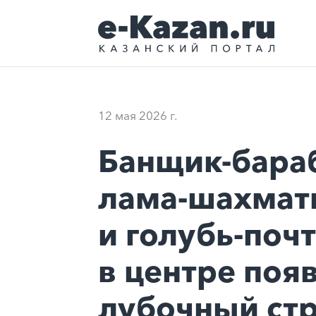
12 мая 2026 г.
Банщик-бара
лама-шахмат
и голубь-поч
в центре поя
лубочный стр