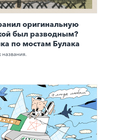
хранил оригинальную
акой был разводным?
ка по мостам Булака
 названия.