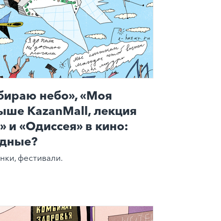
бираю небо», «Моя
ыше KazanMall, лекция
 и «Одиссея» в кино:
одные?
нки, фестивали.