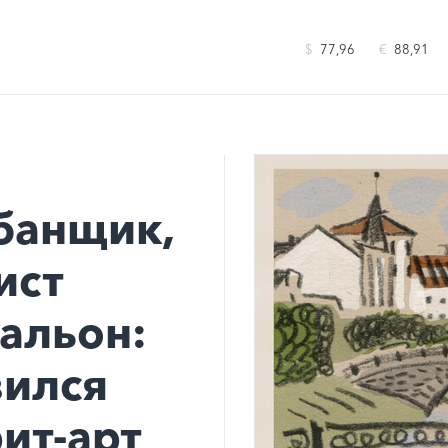
$
77,96
€
88,91
банщик,
ист
тальон:
вился
ит-арт