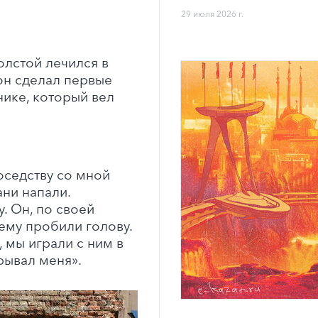
29 июля 2026 г.
олстой лечился в
он сделал первые
нике, который вел
:
оседству со мной
ани напали.
. Он, по своей
ему пробили голову.
, мы играли с ним в
рывал меня».