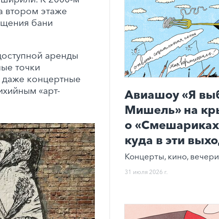
а втором этаже
ещения бани
доступной аренды
ые точки
и даже концертные
ихийным «арт-
Авиашоу «Я вы
Мишель» на кр
о «Смешариках»
куда в эти вых
Концерты, кино, вечери
31 июля 2026 г.