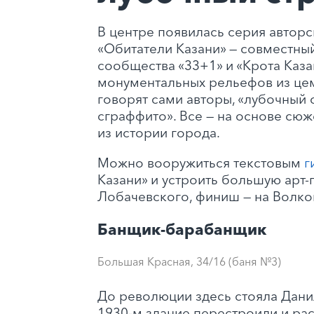
В центре появилась серия авторс
«Обитатели Казани» — совместный
сообщества «33+1» и «Крота Каза
монументальных рельефов из цем
говорят сами авторы, «лубочный с
сграффито». Все — на основе сю
из истории города.
Можно вооружиться текстовым
г
Казани» и устроить большую арт-п
Лобачевского, финиш — на Волко
Банщик-барабанщик
Большая Красная, 34/16 (баня №3)
До революции здесь стояла Дани
1930-м здание перестроили и ра