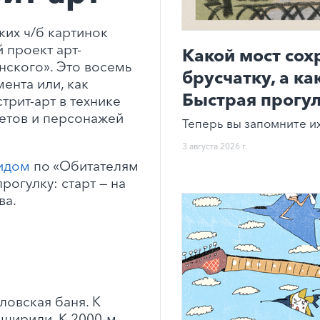
ких ч/б картинок
 проект арт-
Какой мост со
нского». Это восемь
брусчатку, а к
ента или, как
Быстрая прогул
трит-арт в технике
жетов и персонажей
Теперь вы запомните их
3 августа 2026 г.
идом
по «Обитателям
рогулку: старт — на
ва.
ловская баня. К
сширили. К 2000-м