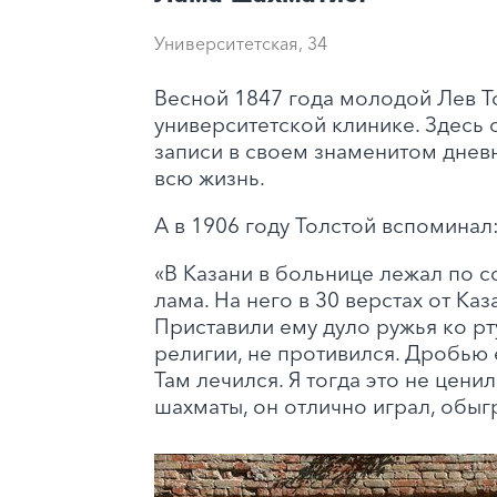
Университетская, 34
Весной 1847 года молодой Лев Т
университетской клинике. Здесь 
записи в своем знаменитом днев
всю жизнь.
А в 1906 году Толстой вспоминал
«В Казани в больнице лежал по с
лама. На него в 30 верстах от Каз
Приставили ему дуло ружья ко рту
религии, не противился. Дробью 
Там лечился. Я тогда это не ценил
шахматы, он отлично играл, обыг