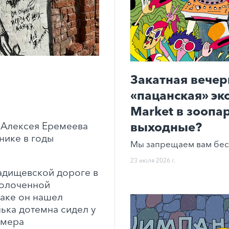
Закатная вечер
«пацанская» эк
Market в зоопар
выходные?
 Алексея Еремеева
нике в годы
Мы запрещаем вам бес
23 июля 2026 г.
адищевской дороге в
колоченной
аке он нашел
ька дотемна сидел у
омера