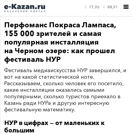
$
77,96
€
88,91
Перфоманс Покраса Лампаса,
155 000 зрителей и самая
популярная инсталляция
на Черном озере: как прошел
КОНТАКТЫ
фестиваль НУР
Ф
естиваль медиаискусства НУР завершился, и
вот на какой статистической ноте.
Рассказываем, сколько человек его посетило,
какие инсталляции оказались самыми
популярными, сколько туристов приехало в
Казань ради НУРа и другую интересную
фестивальную математику.
НУР в цифрах — от маленьких к
большим