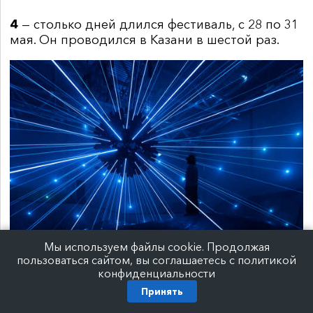
4
— столько дней длился фестиваль, с 28 по 31
мая. Он проводился в Казани в шестой раз.
Мы используем файлы cookie. Продолжая
пользоваться сайтом, вы соглашаетесь с политикой
Инсталляция The Dot в экстрим-парке «Урам»
конфиденциальности
Принять
7
— столько стран участвовали в фестивале.
Это Россия, Беларусь, Китай, Южная Корея,