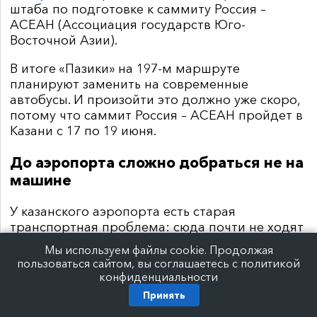
штаба по подготовке к саммиту Россия –
АСЕАН (Ассоциация государств Юго-
Восточной Азии).
В итоге «Пазики» на 197-м маршруте
планируют заменить на современные
автобусы. И произойти это должно уже скоро,
потому что саммит Россия – АСЕАН пройдет в
Казани с 17 по 19 июня.
До аэропорта сложно добраться не на
машине
У казанского аэропорта есть старая
транспортная проблема: сюда почти не ходят
автобусы, а электрички делают это с
Мы используем файлы cookie. Продолжая
большими перерывами.
пользоваться сайтом, вы соглашаетесь с политикой
конфиденциальности
Казанский аэроэкспресс ежедневно делает по
Принять
десять рейсов до ж/д вокзала и обратно. Для