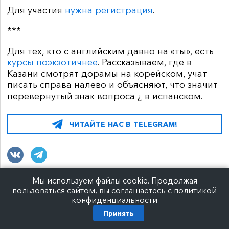
Для участия
нужна регистрация
.
***
Для тех, кто с английским давно на «ты», есть
курсы поэкзотичнее
. Рассказываем, где в
Казани смотрят дорамы на корейском, учат
писать справа налево и объясняют, что значит
перевернутый знак вопроса ¿ в испанском.
ЧИТАЙТЕ НАС В TELEGRAM!
21 мая 2026 г.
Мы используем файлы cookie. Продолжая
пользоваться сайтом, вы соглашаетесь с политикой
На Оренбургском тракте
конфиденциальности
ограничили скорость до 50 км/ч
Принять