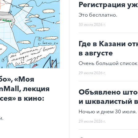
Регистрация уж
Это бесплатно.
30 июля 2026 г.
Где в Казани о
в августе
Очень большой список
29 июля 2026 г.
о», «Моя
Mall, лекция
Объявлено што
ея» в кино:
и шквалистый 
Ночью и днем 30 июля.
и.
29 июля 2026 г.