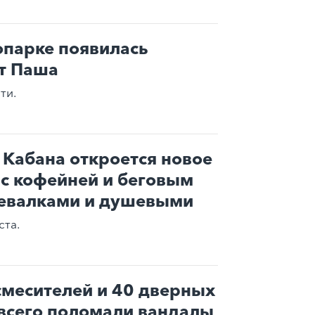
опарке появилась
т Паша
ти.
Кабана откроется новое
 с кофейней и беговым
девалками и душевыми
ста.
 смесителей и 40 дверных
 всего поломали вандалы