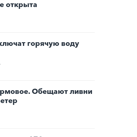
е открыта
тключат горячую воду
.
рмовое. Обещают ливни
ветер