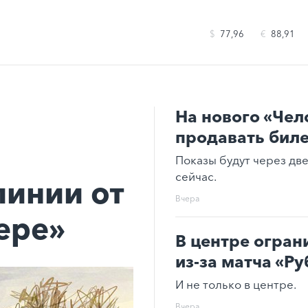
$
77,96
€
88,91
На нового «Чел
продавать бил
Показы будут через дв
сейчас.
инии от
Вчера
ере»
В центре огран
из-за матча «Ру
И не только в центре.
Вчера