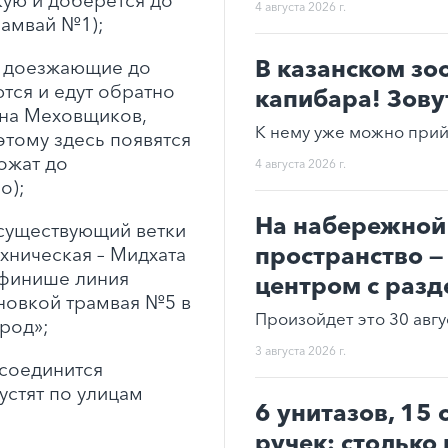
кую и доберется до
4 августа 2026 г.
рамвай №1);
В казанском зо
, доезжающие до
тся и едут обратно
капибара! Зову
, на Меховщиков,
К нему уже можно прий
этому здесь появятся
ожат до
4 августа 2026 г.
о);
На набережной 
существующий ветки
пространство —
ехническая – Мидхата
 финише линия
центром с раз
ановкой трамвая №5 в
Произойдет это 30 авгу
род»;
3 августа 2026 г.
исоединится
устят по улицам
6 унитазов, 15
ручек: столько