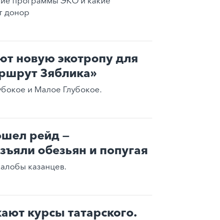
кие программы ЭКО и какие
т донор
ют новую экотропу для
аршрут Зяблика»
убокое и Малое Глубокое.
ошел рейд —
зъяли обезьян и попугая
жалобы казанцев.
кают курсы татарского.