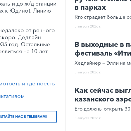
ать и до ж/д станции
в парках
ах к Юдино). Линию
Кто страдает больше о
3 августа 2026 г.
недалеко от речного
ескоро. Дедлайн
В выходные в п
035 год. Остальные
явиться на 10 лет
фестиваль «Ит
Хедлайнер — Элли на м
3 августа 2026 г.
мотреть и где поесть
Как сейчас выг
льтативом
казанского аэр
Его должны открыть 30 
ЧИТАЙТЕ НАС В TELEGRAM!
3 августа 2026 г.