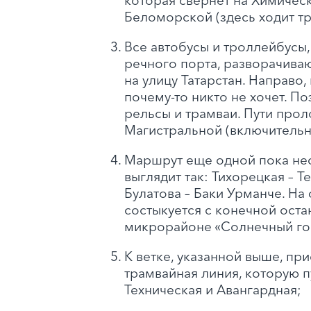
которая свернет на Химичес
Беломорской (здесь ходит т
Все автобусы и троллейбусы
речного порта, разворачиваю
на улицу Татарстан. Направо
почему-то никто не хочет. По
рельсы и трамваи. Пути прол
Магистральной (включительн
Маршрут еще одной пока не
выглядит так: Тихорецкая – Т
Булатова – Баки Урманче. На
состыкуется с конечной ост
микрорайоне «Солнечный го
К ветке, указанной выше, пр
трамвайная линия, которую п
Техническая и Авангардная;