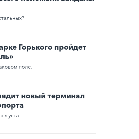
стальных?
арке Горького пройдет
иль»
аковом поле.
лядит новый терминал
опорта
августа.