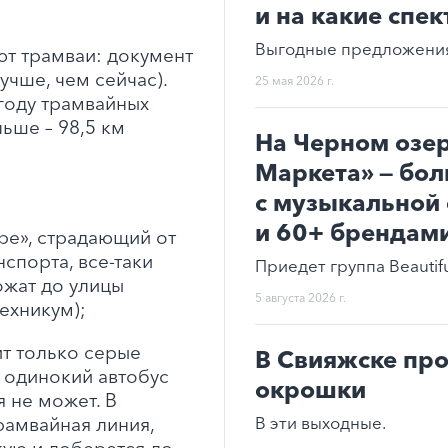
и на какие спек
Выгодные предложения,
т трамваи: документ
учше, чем сейчас).
25 мая 2026 г.
 году трамвайных
льше – 98,5 км
На Черном озе
Маркета» — бол
с музыкальной 
и 60+ брендам
ре», страдающий от
спорта, все-таки
Приедет группа Beautifu
ожат до улицы
5 августа 2026 г.
ехникум);
ит только серые
В Свияжске про
 одинокий автобус
окрошки
 не может. В
В эти выходные.
рамвайная линия,