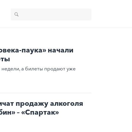
овека-паука» начали
еты
е недели, а билеты продают уже
ичат продажу алкоголя
бин» – «Спартак»