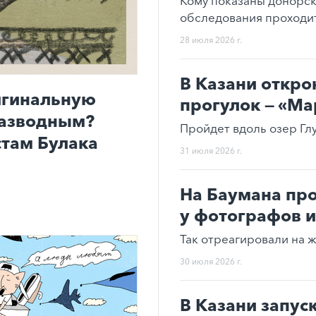
Кому показаны донорс
обследования проходи
28 июля 2026 г.
В Казани откро
игинальную
прогулок — «М
разводным?
Пройдет вдоль озер Гл
стам Булака
31 июля 2026 г.
На Баумана пр
у фотографов и
Так отреагировали на 
30 июля 2026 г.
В Казани запус